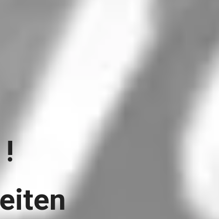
!
iten 