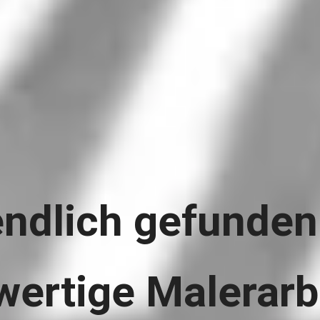
endlich gefunden 
ertige Malerarbe