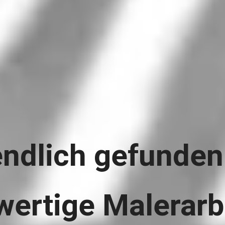
endlich gefunden 
ertige Malerarbe