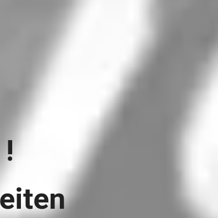
!
iten 